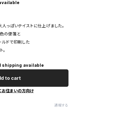
available
大人っぽいテイストに仕上げました。
色の便箋と
ールドで印刷した
ト。
l shipping available
d to cart
にお住まいの方向け
通報する