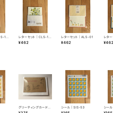
S-10
レターセット｜CLS-10
レターセット｜ALS-01
レター
8
¥462
¥462
¥46
グリーティングカード｜
シール｜SIS-53
シール｜
KGC-02
¥275
¥165
¥165