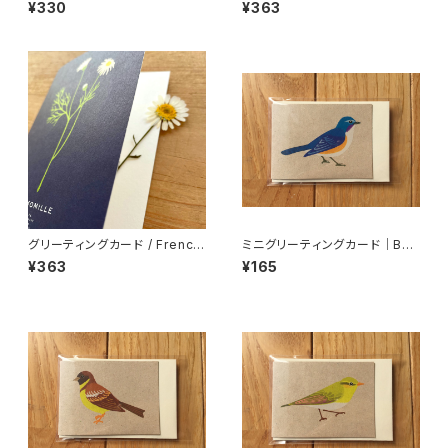
ress Flower Message
Botanical
¥330
¥363
グリーティングカード / French
ミニグリーティングカード｜BM
Botanical
C-01
¥363
¥165