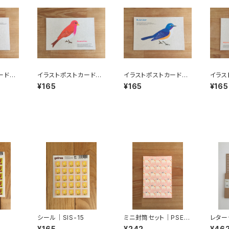
ード｜
イラストポストカード｜
イラストポストカード｜
イラス
BPB-03
BPB-05
BPB-
¥165
¥165
¥165
シール｜SIS-15
ミニ封筒セット｜PSE-1
レター
3
¥165
¥242
¥46